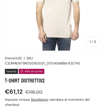
di
1
/
3
Distretto12
|
SKU:
C2UMA0679K0008DD01_0004SABBIA:425745
Esaurito
48% di sconto
T-shirt Distretto12
€61,12
€118,00
Imposte incluse
Spedizione
calcolata al momento del
checkout.