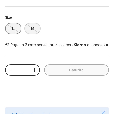
Size
L
M
💳 Paga in 3 rate senza interessi con
Klarna
al checkout
Q.tà
Esaurito
-
+
Chiudi