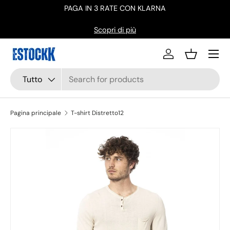
PAGA IN 3 RATE CON KLARNA
ù
Passa ai contenuti
Scopri di più
Menu
Accedi
Cestino
Cerca
Tipo prodotto
Tutto
Pagina principale
T-shirt Distretto12